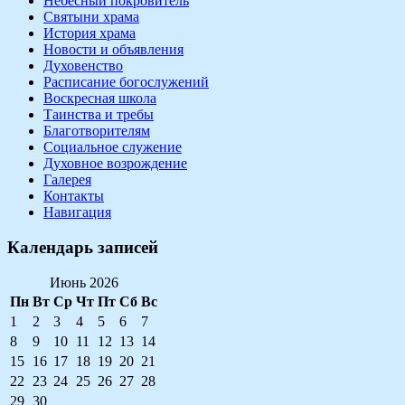
Небесный покровитель
Святыни храма
История храма
Новости и объявления
Духовенство
Расписание богослужений
Воскресная школа
Таинства и требы
Благотворителям
Социальное служение
Духовное возрождение
Галерея
Контакты
Навигация
Календарь записей
Июнь 2026
Пн
Вт
Ср
Чт
Пт
Сб
Вс
1
2
3
4
5
6
7
8
9
10
11
12
13
14
15
16
17
18
19
20
21
22
23
24
25
26
27
28
29
30